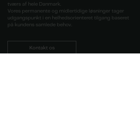
tværs af hele Danmark.
Vores permanente og midlertidige løsninger tager
udgangspunkt i en helhedsorienteret tilgang baseret
på kundens samlede behov.
Kontakt os
Faldsikring
Facadevedligeholdelse
Service
Referencer
Vidensbank
Om Climatic
Job