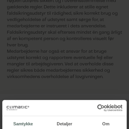
højden udføres sikkert og i overensstemmelse med
gældende regler. Dette inkluderer at stille egnet
faldsikringsudstyr til rådighed, sikre korrekt brug og
vedligeholdelse af udstyret samt sørge for, at
medarbejderne er instrueret i dets anvendelse.
Faldsikringsudstyr skal efterses mindst én gang årligt
af en kompetent person og kontrolleres visuelt før
hver brug.
Medarbejderne har også et ansvar for at bruge
udstyret korrekt og rapportere eventuelle fejl eller
mangler til arbejdsgiveren. Ved at overholde disse
regler sikres både medarbejdernes sikkerhed og
virksomhedens overholdelse af lovgivningen.
Se vores referencer
Samtykke
Detaljer
Om
Fleksibel facadevedligeholdelse på